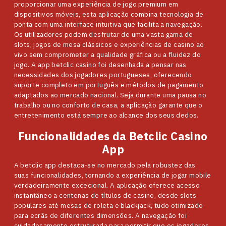
proporcionar uma experiência de jogo premium em
dispositivos móveis, esta aplicação combina tecnologia de
ponta com uma interface intuitiva que facilita a navegação.
Os utilizadores podem desfrutar de uma vasta gama de
slots, jogos de mesa clássicos e experiências de casino ao
vivo sem comprometer a qualidade gráfica ou a fluidez do
jogo. A app betclic casino foi desenhada a pensar nas
necessidades dos jogadores portugueses, oferecendo
suporte completo em português e métodos de pagamento
adaptados ao mercado nacional. Seja durante uma pausa no
trabalho ou no conforto de casa, a aplicação garante que o
entretenimento está sempre ao alcance dos seus dedos.
Funcionalidades da Betclic Casino
App
A betclic app destaca-se no mercado pela robustez das
suas funcionalidades, tornando a experiência de jogar mobile
verdadeiramente excecional. A aplicação oferece acesso
instantâneo a centenas de títulos de casino, desde slots
populares até mesas de roleta e blackjack, tudo otimizado
para ecrãs de diferentes dimensões. A navegação foi