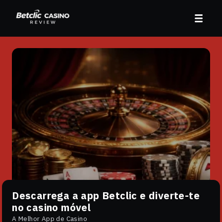
Descarrega a app Betclic e diverte-te
no casino móvel
A Melhor App de Casino