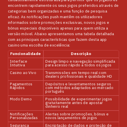
cuidadosamente estruturada para permitir que os jogadores
encontrem rapidamente os seus jogos preferidos através de
categorias bem organizadas e uma função de pesquisa
eficaz. As notificações push mantêm os utilizadores
informados sobre promoções exclusivas, novos jogos e
bónus especiais disponíveis apenas para quem utiliza a
versão móvel. Abaixo apresentamos uma tabela detalhada
com as principais características que fazem desta app
casino uma escolha de excelência:
Funcionalidade
Descrição
Interface
Design limpo e navegação simplificada
Intuitiva
para acesso rápido a todos os jogos
Casino ao Vivo
Transmissões em tempo real com
dealers profissionais e qualidade HD
Pagamentos
Depósitos e levantamentos seguros
Rápidos
com métodos adaptados ao mercado
português
Modo Demo
Possibilidade de experimentar jogos
gratuitamente antes de apostar
dinheiro real
Notificações
Alertas sobre promoções, bónus e
Personalizadas
novos lançamentos de jogos
Segurança
Encriptação de dados e proteção de