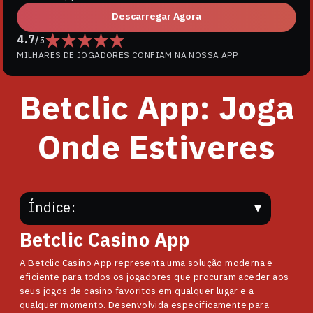
Descarregar Agora
4.7
/
5
MILHARES DE JOGADORES CONFIAM NA NOSSA APP
Betclic App: Joga
Onde Estiveres
Índice:
Betclic Casino App
A Betclic Casino App representa uma solução moderna e
eficiente para todos os jogadores que procuram aceder aos
seus jogos de casino favoritos em qualquer lugar e a
qualquer momento. Desenvolvida especificamente para