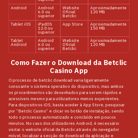
Android
Android
Website
Aproximadamente
6.0 ou
Oficial
120 MB
superior
Betclic
Tablet iOS
iPadOS
App Store
Aproximadamente
12.0 ou
150 MB
superior
Tablet
Android
Website
Aproximadamente
Android
6.0 ou
Oficial
120 MB
superior
Betclic
Como Fazer o Download da Betclic
Casino App
O processo de betclic download varia ligeiramente
consoante o sistema operativo do dispositivo, mas ambos
os procedimentos são desenhados para serem rápidos e
acessíveis mesmo para utilizadores menos experientes.
Para dispositivos iOS, basta aceder à App Store, pesquisar
por “Betclic Casino” e clicar no botão de instalação, sendo
todo o processo automatizado e concluído em poucos
minutos. No caso dos utilizadores Android, é necessário
visitar o website oficial da Betclic através do navegador
móvel, localizar a secção de download da aplicação e