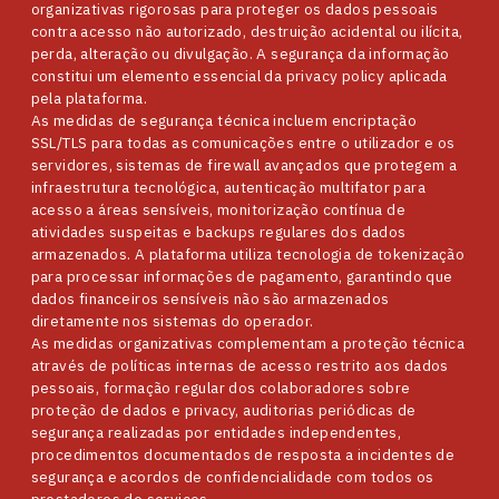
organizativas rigorosas para proteger os dados pessoais
contra acesso não autorizado, destruição acidental ou ilícita,
perda, alteração ou divulgação. A segurança da informação
constitui um elemento essencial da privacy policy aplicada
pela plataforma.
As medidas de segurança técnica incluem encriptação
SSL/TLS para todas as comunicações entre o utilizador e os
servidores, sistemas de firewall avançados que protegem a
infraestrutura tecnológica, autenticação multifator para
acesso a áreas sensíveis, monitorização contínua de
atividades suspeitas e backups regulares dos dados
armazenados. A plataforma utiliza tecnologia de tokenização
para processar informações de pagamento, garantindo que
dados financeiros sensíveis não são armazenados
diretamente nos sistemas do operador.
As medidas organizativas complementam a proteção técnica
através de políticas internas de acesso restrito aos dados
pessoais, formação regular dos colaboradores sobre
proteção de dados e privacy, auditorias periódicas de
segurança realizadas por entidades independentes,
procedimentos documentados de resposta a incidentes de
segurança e acordos de confidencialidade com todos os