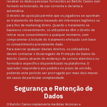
receber os dados pessoais fornecidos ao Betclic Casino num
formato estruturado, de uso corrente e de leitura
automática.
O direito de oposição permite que os jogadores se oponham
ao tratamento de dados baseado em interesses legítimos ou
para fins de marketing direto. Quando o tratamento se
baseia no consentimento, os utilizadores têm o direito de
retirar esse consentimento a qualquer momento, sem
comprometer a licitude do tratamento efetuado com base
no consentimento previamente dado.
Para exercer qualquer destes direitos, os utilizadores
devem contactar o Encarregado de Proteção de Dados do
Betclic Casino através do endereço de correio eletrónico ou
formulário específico disponibilizado na plataforma. O
operador responderá aos pedidos no prazo de um mês,
podendo este período ser prorrogado por mais dois meses
em casos de particular complexidade.
Segurança e Retenção de
Dados
O Betclic Casino implementa medidas técnicas e