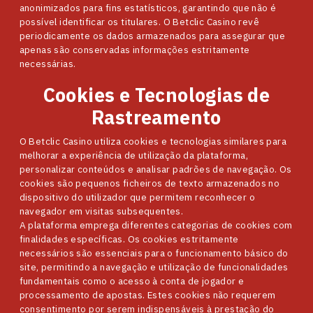
anonimizados para fins estatísticos, garantindo que não é
possível identificar os titulares. O Betclic Casino revê
periodicamente os dados armazenados para assegurar que
apenas são conservadas informações estritamente
necessárias.
Cookies e Tecnologias de
Rastreamento
O Betclic Casino utiliza cookies e tecnologias similares para
melhorar a experiência de utilização da plataforma,
personalizar conteúdos e analisar padrões de navegação. Os
cookies são pequenos ficheiros de texto armazenados no
dispositivo do utilizador que permitem reconhecer o
navegador em visitas subsequentes.
A plataforma emprega diferentes categorias de cookies com
finalidades específicas. Os cookies estritamente
necessários são essenciais para o funcionamento básico do
site, permitindo a navegação e utilização de funcionalidades
fundamentais como o acesso à conta de jogador e
processamento de apostas. Estes cookies não requerem
consentimento por serem indispensáveis à prestação do